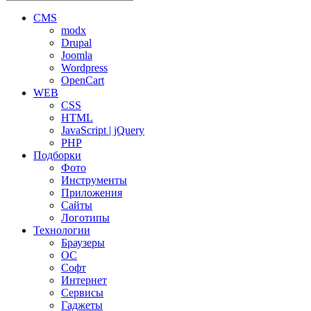
CMS
modx
Drupal
Joomla
Wordpress
OpenCart
WEB
CSS
HTML
JavaScript | jQuery
PHP
Подборки
Фото
Инструменты
Приложения
Сайты
Логотипы
Технологии
Браузеры
ОС
Софт
Интернет
Сервисы
Гаджеты