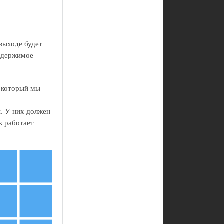
 выходе будет
содержимое
, который мы
й. У них должен
к работает