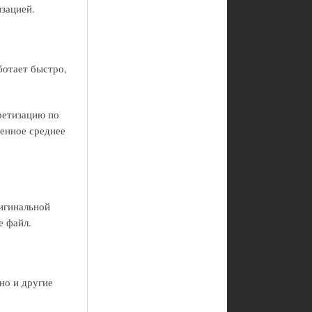
зацией.
ботает быстро,
ретизацию по
шенное среднее
ригинальной
е файл.
но и другие