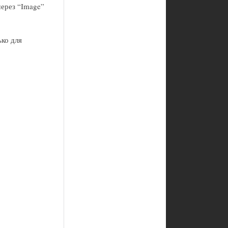
через “Image”
ько для