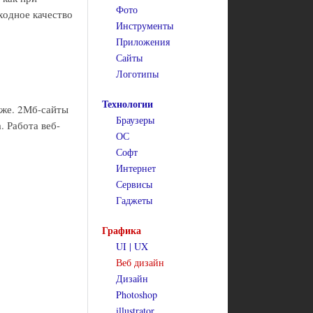
Фото
ходное качество
Инструменты
Приложения
Сайты
Логотипы
Технологии
хуже. 2Мб-сайты
Браузеры
. Работа веб-
ОС
Софт
Интернет
Сервисы
Гаджеты
Графика
UI | UX
Веб дизайн
Дизайн
Photoshop
illustrator