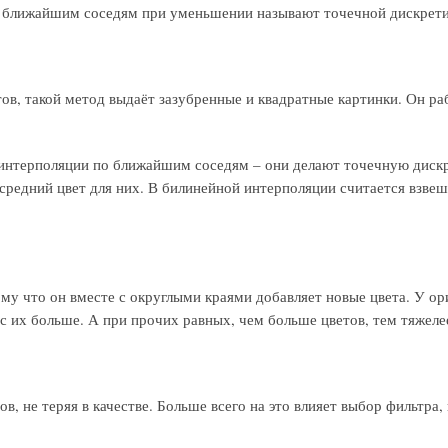
о ближайшим соседям при уменьшении называют точечной дискрети
тов, такой метод выдаёт зазубренные и квадратные картинки. Он ра
интерполяции по ближайшим соседям – они делают точечную диск
 средний цвет для них. В билинейной интерполяции считается взве
ому что он вместе с округлыми краями добавляет новые цвета. У о
ас их больше. А при прочих равных, чем больше цветов, тем тяжеле
, не теряя в качестве. Больше всего на это влияет выбор фильтра, 