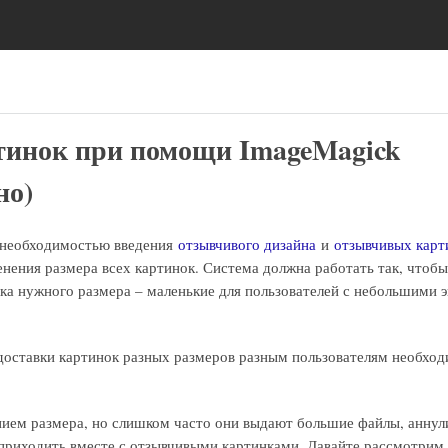
тинок при помощи ImageMagick
но)
с необходимостью введения
отзывчивого дизайна
и
отзывчивых кар
енения размера всех картинок. Система должна работать так, чтоб
нка нужного размера – маленькие для пользователей с небольшими 
 доставки картинок разных размеров разным пользователям необход
ием размера, но слишком часто они выдают большие файлы, анну
риходить вместе с отзывчивыми картинками. Давайте рассмотрим,