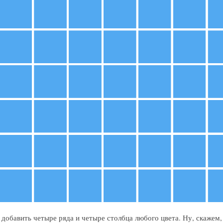
добавить четыре ряда и четыре столбца любого цвета. Ну, скажем,