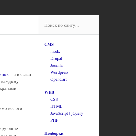
CMS
modx
Drupal
Joomla
Wordpress
тинок
– а в связи
OpenCart
ы каждому
экранами,
WEB
CSS
HTML
имо все эти
JavaScript | jQuery
PHP
лирующие
Подборки
 как при