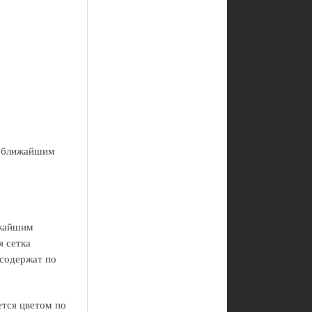
по ближайшим
ижайшим
я сетка
 содержат по
ется цветом по