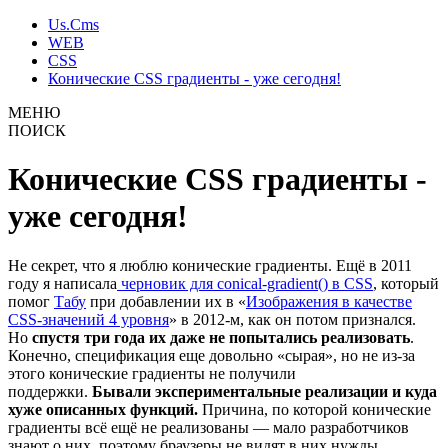
Us.Cms
WEB
CSS
Конические CSS градиенты - уже сегодня!
МЕНЮ
ПОИСК
Конические CSS градиенты -
уже сегодня!
Не секрет, что я люблю конические градиенты. Ещё в 2011
году я написала
черновик для conical-gradient() в CSS
, который
помог
Табу
при добавлении их в «
Изображения в качестве
CSS-значений 4 уровня
» в 2012-м, как он потом признался.
Но
спустя три года их даже не попытались реализовать
.
Конечно, спецификация еще довольно «сырая», но не из-за
этого конические градиенты не получили
поддержки.
Бывали экспериментальные реализации и куда
хуже описанных функций.
Причина, по которой конические
градиенты всё ещё не реализованы — мало разработчиков
знают о них, поэтому браузеры не видят в них нужды.