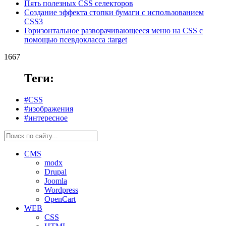
Пять полезных CSS селекторов
Создание эффекта стопки бумаги с использованием
CSS3
Горизонтальное разворачивающееся меню на CSS с
помощью псевдокласса :target
1667
Теги:
#CSS
#изображения
#интересное
CMS
modx
Drupal
Joomla
Wordpress
OpenCart
WEB
CSS