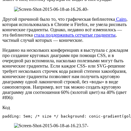
Другой причиной было то, что графическая библиотека
Cairo
,
которая использовалась в Chrome и Firefox, не умела рисовать
конические градиенты. Однако, недавно всё изменилось —
эта библиотека
стала поддерживать сетчатые градиенты
,
частный случай которых — конические.
Недавно на нескольких конференциях я выступала с докладом
про создание круговых диаграмм при помощи CSS, и в
очередной раз вспомнила, насколько полезными могут быть
конические градиенты. Если каждое CSS- или SVG-решение
требует нескольких строчек кода разной степени хакообразия,
конические градиенты позволяют нам получить круговую
диаграмму одной лаконичной строкой, без «воды» в виде
самоповторов. Например, вот так можно создать круговую
диаграмму для соотношения 60% (золотой цвет) на 40% (цвет
#f06):
Код
padding: 5em; /* size */ background: conic-gradient(gol