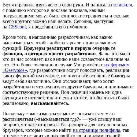
Вот я и решила взять дело в свои руки. И написала
полифилл
,
с помощью которого в докладе показала, какими
потрясающими могут быть конические градиенты и сколько
всего крутого можно ими делать. Сегодня, выступая
на
CSSconf
, я представила его публично.
Кроме того, я напоминаю разработчикам, как важно
высказываться, чтобы добиться реализации желаемых
функций.
Браузеры реализуют в первую очередь те
функции, о которых просят разработчики
. Жаль, что мало
кто из нас осознает, как велико наше совместное влияние на
это. Это более очевидно в случае Микрософта с
их форумом
«Uservoice»,
где разработчики могут голосовать, реализация
каких функций им нужнее, но почти все основные браузеры
ведут себя аналогично. Они отслеживают, чего хотят
разработчики и что реализуют другие браузеры, и принимают
соответствующее решение. Под лежачий камень ни одна
функция не потечет, так что если хотите, чтобы что-то было
реализовано,
высказывайтесь
.
Поскольку «высказываться» может показаться чем-то
расплывчатым («высказываться где?» — уже слышу ваш
вопрос), я также отправила баг-репорты для всех основных
браузеров, которые можно найти
на странице полифила
, так
что можете оставить в них свой голос или комментарий.