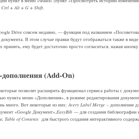
щий пункт в меню «Файл» (пункт «Просмотреть историю изменений
й
Ctrl + Alt + G + Shift
.
oogle Drive совсем недавно, — функция под названием «Посоветова
 документа. В этом случае правки будут отображаться также в вид
их принять, ему будет достаточно просто согласиться, нажав кнопку
-дополнения (Add-On)
 которые позволят расширить функционал сервиса работы с докум
щью пункта меню «Дополнения», в режиме редактирования докумен
нь много. Вот некоторые из них:
Avery Label Merge
– дополнение д
кумент «Google Документ»,
EasyBib
— для создания библиографии 
ем;
Table of Contents
для быстрого создания интерактивного содерж
.