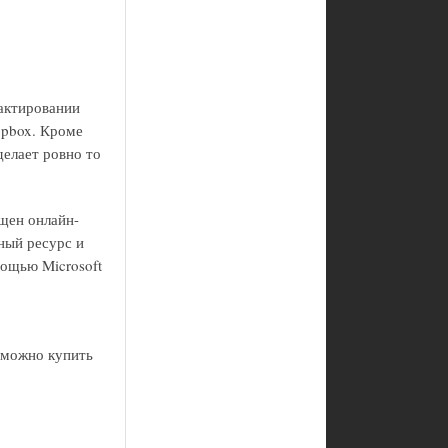
актировании
opbox. Кроме
делает ровно то
щен онлайн-
ный ресурс и
ощью Microsoft
 можно купить