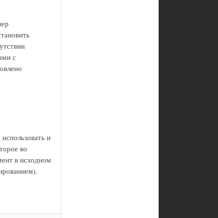
зер
становить
сутствии
ами с
новлено
 использовать и
оторое во
мент в исходном
ированием).