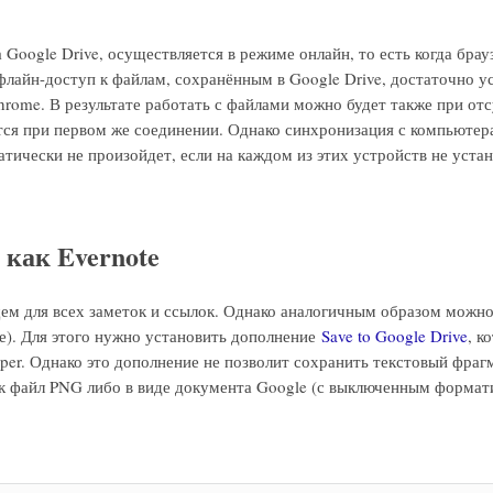
 Google Drive, осуществляется в режиме онлайн, то есть когда брау
флайн-доступ к файлам, сохранённым в Google Drive, достаточно у
hrome. В результате работать с файлами можно будет также при от
тся при первом же соединении. Однако синхронизация с компьютер
тически не произойдет, если на каждом из этих устройств не уста
 как Evernote
ем для всех заметок и ссылок. Однако аналогичным образом можно
ле). Для этого нужно установить дополнение
Save to Google Drive
, к
per. Однако это дополнение не позволит сохранить текстовый фраг
ак файл PNG либо в виде документа Google (с выключенным формат