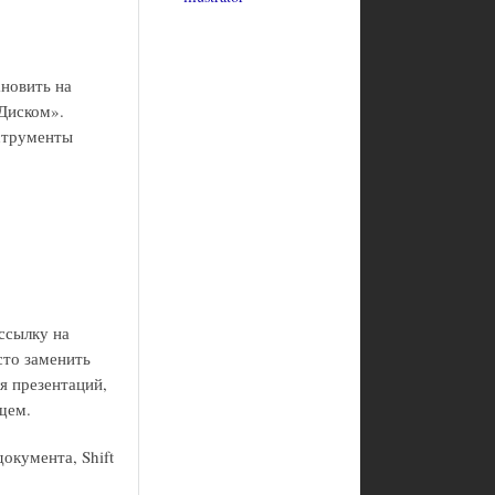
ановить на
 Диском».
нструменты
 ссылку на
то заменить
ля презентаций,
ущем.
окумента, Shift