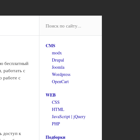
CMS
modx
Drupal
ью бесплатный
Joomla
, работать с
Wordpress
о работе с
OpenCart
WEB
CSS
HTML
JavaScript | jQuery
PHP
ь доступ к
Подборки