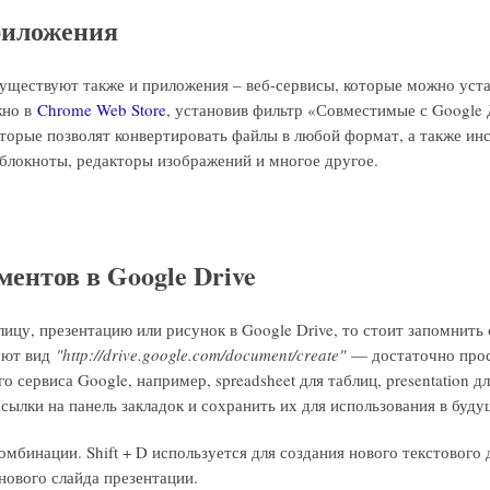
риложения
существуют также и приложения – веб-сервисы, которые можно уст
жно в
Chrome Web Store
, установив фильтр «Совместимые с Google
торые позволят конвертировать файлы в любой формат, а также и
, блокноты, редакторы изображений и многое другое.
ментов в Google Drive
лицу, презентацию или рисунок в Google Drive, то стоит запомнить
еют вид
"http://drive.google.com/document/create"
— достаточно прос
сервиса Google, например, spreadsheet для таблиц, presentation д
сылки на панель закладок и сохранить их для использования в буд
мбинации. Shift + D используется для создания нового текстового д
я нового слайда презентации.