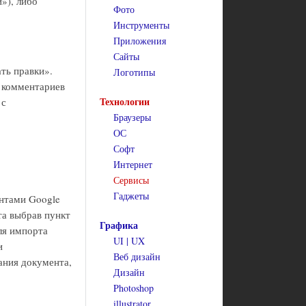
»), либо
Фото
Инструменты
Приложения
Сайты
ть правки».
Логотипы
е комментариев
Технологии
 с
Браузеры
ОС
Софт
Интернет
Сервисы
Гаджеты
ентами Google
та выбрав пункт
Графика
ля импорта
UI | UX
и
Веб дизайн
ания документа,
Дизайн
Photoshop
illustrator