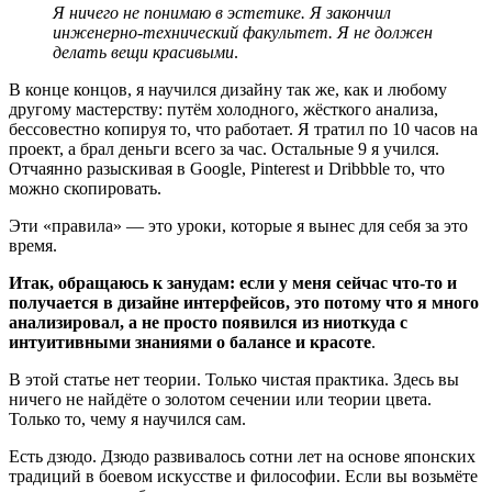
Я ничего не понимаю в эстетике. Я закончил
инженерно-технический факультет. Я не должен
делать вещи красивыми
.
В конце концов, я научился дизайну так же, как и любому
другому мастерству: путём холодного, жёсткого анализа,
бессовестно копируя то, что работает. Я тратил по 10 часов на
проект, а брал деньги всего за час. Остальные 9 я учился.
Отчаянно разыскивая в Google, Pinterest и Dribbble то, что
можно скопировать.
Эти «правила» — это уроки, которые я вынес для себя за это
время.
Итак, обращаюсь к занудам: если у меня сейчас что-то и
получается в дизайне интерфейсов, это потому что я много
анализировал, а не просто появился из ниоткуда с
интуитивными знаниями о балансе и красоте
.
В этой статье нет теории. Только чистая практика. Здесь вы
ничего не найдёте о золотом сечении или теории цвета.
Только то, чему я научился сам.
Есть дзюдо. Дзюдо развивалось сотни лет на основе японских
традиций в боевом искусстве и философии. Если вы возьмёте