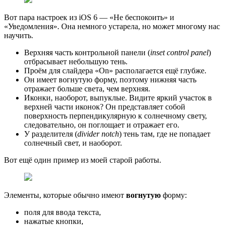
Вот пара настроек из iOS 6 — «Не беспокоить» и
«Уведомления». Она немного устарела, но может многому нас
научить.
Верхняя часть контрольной панели (
inset control panel
)
отбрасывает небольшую тень.
Проём для слайдера «On» располагается ещё глубже.
Он имеет вогнутую форму, поэтому нижняя часть
отражает больше света, чем верхняя.
Иконки, наоборот, выпуклые. Видите яркий участок в
верхней части иконок? Он представляет собой
поверхность перпендикулярную к солнечному свету,
следовательно, он поглощает и отражает его.
У разделителя (
divider notch
) тень там, где не попадает
солнечный свет, и наоборот.
Вот ещё один пример из моей старой работы.
Элементы, которые обычно имеют
вогнутую
форму:
поля для ввода текста,
нажатые кнопки,