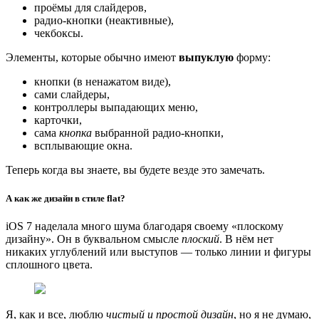
проёмы для слайдеров,
радио-кнопки (неактивные),
чекбоксы.
Элементы, которые обычно имеют
выпуклую
форму:
кнопки (в ненажатом виде),
сами слайдеры,
контроллеры выпадающих меню,
карточки,
сама
кнопка
выбранной радио-кнопки,
всплывающие окна.
Теперь когда вы знаете, вы будете везде это замечать.
А как же дизайн в стиле flat?
iOS 7 наделала много шума благодаря своему «плоскому
дизайну». Он в буквальном смысле
плоский
. В нём нет
никаких углублений или выступов — только линии и фигуры
сплошного цвета.
Я, как и все, люблю
чистый и простой дизайн
, но я не думаю,