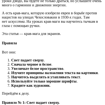
уроки дзюдо, вы будете не только драться, но услышите очень
много о гармонии и движении энергии.
А есть крав-мага, которую изобрели евреи в борьбе против
нацистов на улицах Чехословакии в 1930-х годах. Там
нет
искусства
. На уроках крав-маги вы научитесь тычкам в
глаза с помощью ручки.
Эта статья — крав-мага для экранов.
Правила
Вот они:
Свет падает сверху
.
Сначала черное и белое
.
Увеличьте белое пространство
.
Изучите принципы наложения текста на картинки
.
Научитесь выделять и утапливать текст
.
Используйте только хорошие шрифты
.
Крадите как художник
.
Перейдём к делу.
Правило № 1: Свет падает сверху.