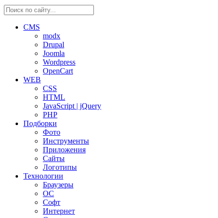
CMS
modx
Drupal
Joomla
Wordpress
OpenCart
WEB
CSS
HTML
JavaScript | jQuery
PHP
Подборки
Фото
Инструменты
Приложения
Сайты
Логотипы
Технологии
Браузеры
ОС
Софт
Интернет