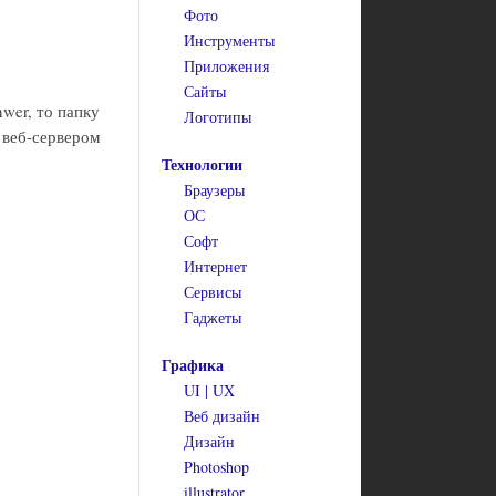
Фото
Инструменты
Приложения
Сайты
wer, то папку
Логотипы
 веб-сервером
Технологии
Браузеры
ОС
Софт
Интернет
Сервисы
Гаджеты
Графика
UI | UX
Веб дизайн
Дизайн
Photoshop
illustrator