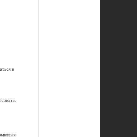
аться в
есовать.
языковых