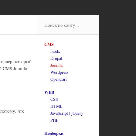
CMS
modx
Drupal
-сервер, который
Joomla
ой CMS Joomla
Wordpress
OpenCart
WEB
CSS
HTML
 потому, что
JavaScript | jQuery
PHP
Подборки