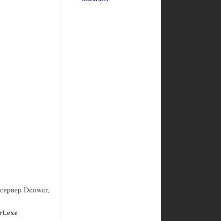
-сервер Denwer,
t.exe