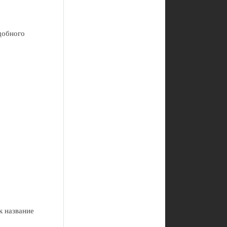
одобного
к название