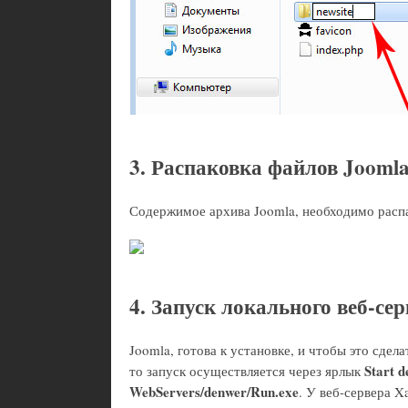
3. Распаковка файлов Jooml
Содержимое архива Joomla, необходимо распа
4. Запуск локального веб-се
Joomla, готова к установке, и чтобы это сдел
Start 
то запуск осуществляется через ярлык
WebServers/denwer/Run.exe
. У веб-сервера X