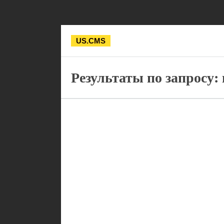
US.CMS
Результаты по запросу: