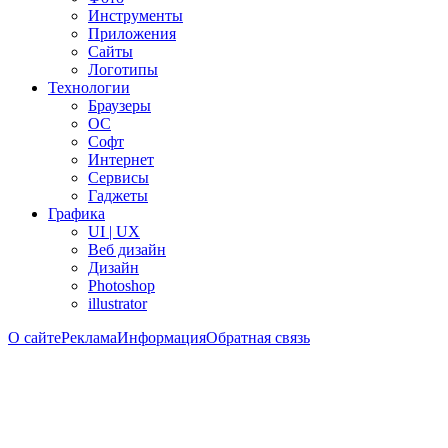
Инструменты
Приложения
Сайты
Логотипы
Технологии
Браузеры
ОС
Софт
Интернет
Сервисы
Гаджеты
Графика
UI | UX
Веб дизайн
Дизайн
Photoshop
illustrator
О сайте
Реклама
Информация
Обратная связь