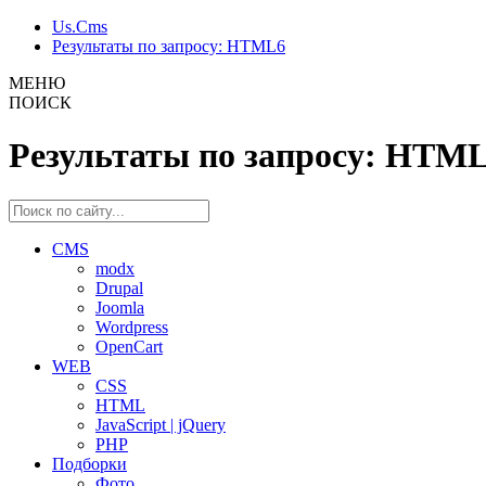
Us.Cms
Результаты по запросу: HTML6
МЕНЮ
ПОИСК
Результаты по запросу: HTM
CMS
modx
Drupal
Joomla
Wordpress
OpenCart
WEB
CSS
HTML
JavaScript | jQuery
PHP
Подборки
Фото